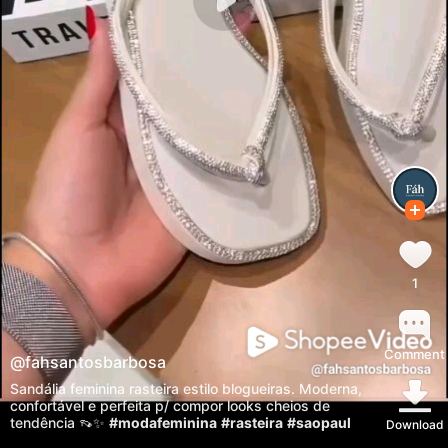
1
Comment
@
fahsantosbarbosa
Sandália feminina rasteira estilo blogueiras. Moderna,
confortável e perfeita p/ compor looks cheios de
tendência 👡✨
#modafeminina
#rasteira
#saopaul
Download