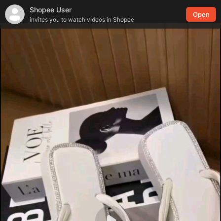
Shopee User
Open
invites you to watch videos in Shopee