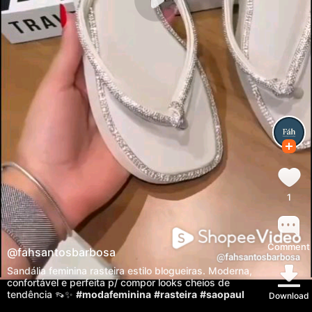
1
Comment
@
fahsantosbarbosa
Sandália feminina rasteira estilo blogueiras. Moderna,
confortável e perfeita p/ compor looks cheios de
tendência 👡✨
#modafeminina
#rasteira
#saopaul
Download